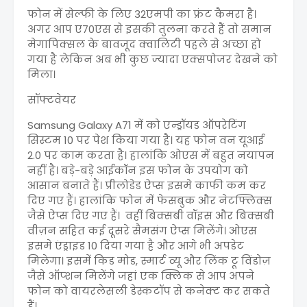
फोन में सेल्फी के लिए 32एमपी का फ्रंट कैमरा है।
अगर आप ए70एस से इसकी तुलना करते हैं तो समान
मेगापिक्सल के बावजूद क्वालिटी पहले से अच्छा हो
गया है लेकिन अब भी कुछ ज्यादा एक्सपोजर देखने को
मिला।
सॉफ्टवेयर
Samsung Galaxy A71 में को एन्ड्रॉयड ऑपरेटिंग
सिस्टम 10 पर पेश किया गया है। यह फोन वन यूआई
2.0 पर काम करता है। हालांकि ओएस में बहुत नयापन
नहीं है। बड़े-बड़े आईकॉन इस फोन के उपयोग को
आसान बनाते हैं। प्रीलोडेड ऐप्स इसमे काफी कम कर
दिए गए हैं। हालांकि फोन में फेसबुक और नेटफ्लिक्स
जैसे ऐप्स दिए गए हैं। वहीं बिक्सबी वॉइस और बिक्सबी
वीज़न सहित कई दूसरे सैमसंग ऐप्स मिलेंगे। ओएस
इसमे एंड्राइड 10 दिया गया है और आगे भी अपडेट
मिलेगा। इसमें किड मोड, स्मार्ट व्यू और लिंक टू विंडोज़
जैसे ऑप्शन मिलेंगे जहां एक क्लिक से आप अपने
फोन को वायरलेसली डेस्कटॉप से कनेक्ट कर सकते
हैं।