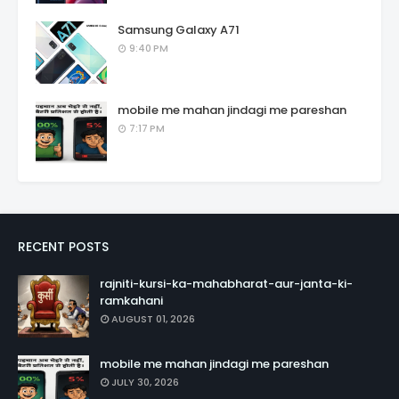
Samsung Galaxy A71
9:40 PM
mobile me mahan jindagi me pareshan
7:17 PM
RECENT POSTS
rajniti-kursi-ka-mahabharat-aur-janta-ki-
ramkahani
AUGUST 01, 2026
mobile me mahan jindagi me pareshan
JULY 30, 2026