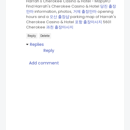
Harrah's Cherokee Casino & Hotel - MapyRO
Find Harrah's Cherokee Casino & Hotel
당진 출장
안마
information, photos,
거제 출장안마
opening
hours and a
오산 출장샵
parking map of Harrah's
Cherokee Casino & Hotel
포항 출장마사지
5601
Cherokee
과천 출장마사지
Reply
Delete
Replies
Reply
Add comment