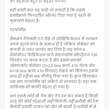
का अहसास बहुत ही बेहतर लगेगा।
वहीं अच्छी बात यह कही जा सकती है कि इसमें
इनडिसप्ले फिंगरप्रिंट स्कैनर दिया गया है पहले के
मुकाबले बेहतर है।
परफॉर्मेंस
सैमसंग गैलेक्सी ए71 वैसे तो स्पेसिफिकेशन में लगभग
अपने पुराने फोन के समान ही है लेकिन प्रोसेसर को
कंपनी ने जरूर अपग्रेड कर दिया है। यह फोन 8
नैनोमीटर फैब्रिकेशन वाले क्वालकॉम स्नैपड्रैगन 730
चिपसेट पर काम करता है और इसमें आपको
ऑक्टाकोर प्रोसेसर (2×2.2 GHz क्रयो 470 गोल्ड और
6×1.8 GHz क्रयो 470 सिल्वर) देखने को मिलेगा। इसके
साथ ही एड्रीनो 618 जीपीयू दिया गया है। कुल मिलाकर
जब आप परफॉर्मेंस को आंकेंगे तो शानदार है। यहां तक
ग्राफिक्स भी काफी बेहतर हो गया है।
आप इसमें कोई भी गेम और ऐप रन कर सकते हैं किसी
तरह की कोई परेशानी नहीं मिलेगी। वहीं 8जीबी की रैम
मैमोरी इसकी ताकत को और भी बढ़ती है। 8जीबी में से